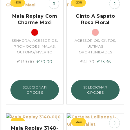
–50%
–20%
Mala Replay Com
Cinto A Sapato
Charme Maxi
Rosa Floral
,
,
,
,
SENHORA
ACESSÓRIOS
ACESSÓRIOS
CINTOS
,
,
PROMOÇÕES
MALAS
ÚLTIMAS
OUTONO/INVERNO
OPORTUNIDADES
O
O
O
O
€
139.00
€
70.00
€
41.70
€
33.36
preço
preço
preço
preço
original
atual
original
atual
era:
é:
era:
é:
SELECIONAR
SELECIONAR
€139.00.
€70.00.
€41.70.
€33.36.
OPÇÕES
OPÇÕES
–34%
–26%
Mala Replay 3148-