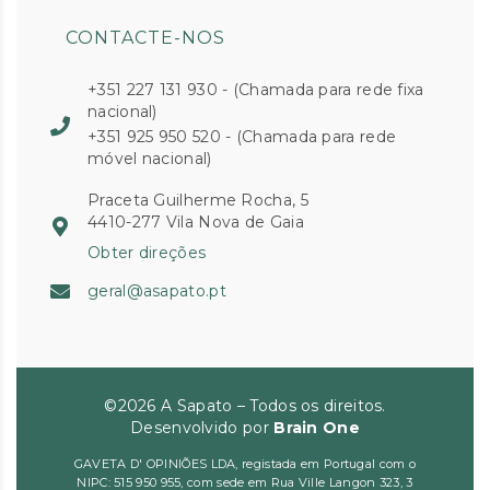
CONTACTE-NOS
+351 227 131 930 - (Chamada para rede fixa
nacional)
+351 925 950 520 - (Chamada para rede
móvel nacional)
Praceta Guilherme Rocha, 5
4410-277 Vila Nova de Gaia
Obter direções
geral@asapato.pt
©2026 A Sapato – Todos os direitos.
Desenvolvido por
Brain One
GAVETA D' OPINIÕES LDA, registada em Portugal com o
NIPC: 515 950 955, com sede em Rua Ville Langon 323, 3