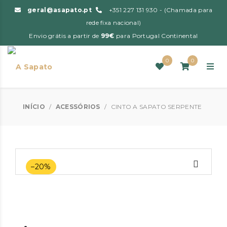
geral@asapato.pt
+351 227 131 930 - (Chamada para
rede fixa nacional)
Envio grátis a partir de
99€
para Portugal Continental
0
0
INÍCIO
/
ACESSÓRIOS
/
CINTO A SAPATO SERPENTE
–20%