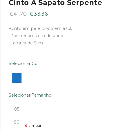
Cinto A Sapato Serpente
O
O
€
41.70
€
33.36
preço
preço
original
atual
-Cinto em pele croco em azul.
-Pormenores em dourado.
era:
é:
-Largura de 5cm.
€41.70.
€33.36.
Selecionar Cor
Selecionar Tamanho
85
90
Limpar