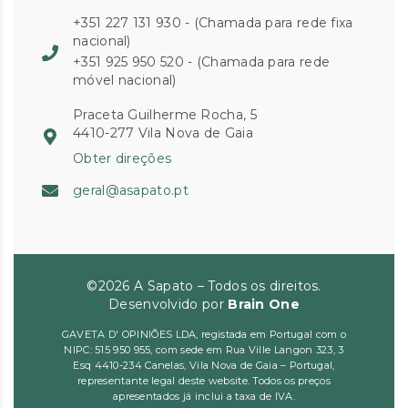
+351 227 131 930 - (Chamada para rede fixa
nacional)
+351 925 950 520 - (Chamada para rede
móvel nacional)
Praceta Guilherme Rocha, 5
4410-277 Vila Nova de Gaia
Obter direções
geral@asapato.pt
©2026 A Sapato – Todos os direitos.
Desenvolvido por
Brain One
GAVETA D' OPINIÕES LDA, registada em Portugal com o
NIPC: 515 950 955, com sede em Rua Ville Langon 323, 3
Esq 4410-234 Canelas, Vila Nova de Gaia – Portugal,
representante legal deste website. Todos os preços
apresentados já inclui a taxa de IVA.