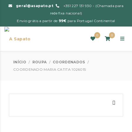
geral@asapato.pt
+351 227 131 930 - (Chamada para
rede fixa nacional)
Envio grátis a partir de
99€
para Portugal Continental
0
0
INÍCIO
/
ROUPA
/
COORDENADOS
/
COORDENADO MARIA CATITA 1026015