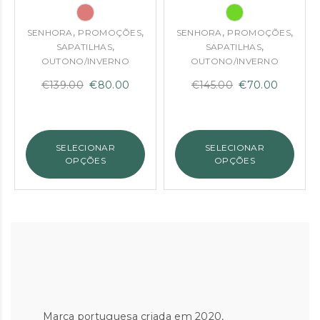
,
,
,
,
SENHORA
PROMOÇÕES
SENHORA
PROMOÇÕES
,
,
SAPATILHAS
SAPATILHAS
OUTONO/INVERNO
OUTONO/INVERNO
O
O
O
O
€
139.00
€
80.00
€
145.00
€
70.00
preço
preço
preço
preço
original
atual
original
atual
era:
é:
era:
é:
SELECIONAR
SELECIONAR
€139.00.
€80.00.
€145.00.
€70.00
OPÇÕES
OPÇÕES
Marca portuguesa criada em 2020,