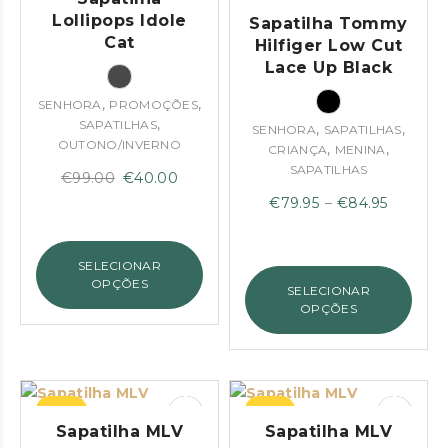
Lollipops Idole
Sapatilha Tommy
Cat
Hilfiger Low Cut
Lace Up Black
,
,
SENHORA
PROMOÇÕES
,
SAPATILHAS
,
,
SENHORA
SAPATILHAS
OUTONO/INVERNO
,
,
CRIANÇA
MENINA
SAPATILHAS
O
O
€
99.00
€
40.00
preço
preço
Price
€
79.95
–
€
84.95
original
atual
range:
era:
é:
€79.95
SELECIONAR
€99.00.
€40.00.
through
OPÇÕES
SELECIONAR
€84.95
OPÇÕES
–42%
–52%
Sapatilha MLV
Sapatilha MLV