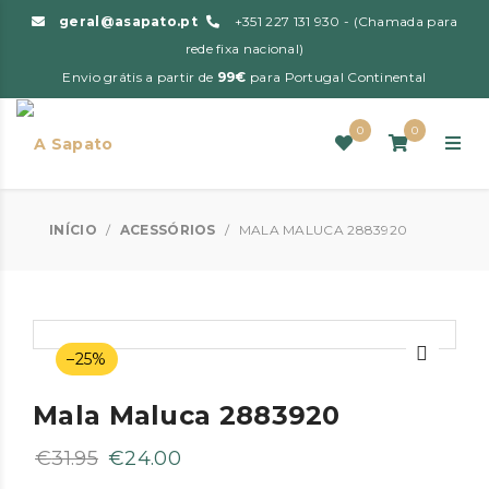
geral@asapato.pt
+351 227 131 930 - (Chamada para
rede fixa nacional)
Envio grátis a partir de
99€
para Portugal Continental
0
0
INÍCIO
/
ACESSÓRIOS
/
MALA MALUCA 2883920
–25%
Mala Maluca 2883920
O
O
€
31.95
€
24.00
preço
preço