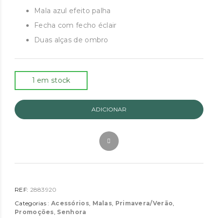
original
atual
Mala azul efeito palha
era:
é:
Fecha com fecho éclair
€31.95.
€24.00.
Duas alças de ombro
1 em stock
ADICIONAR
REF:
2883920
Categorias :
Acessórios
,
Malas
,
Primavera/Verão
,
Promoções
,
Senhora