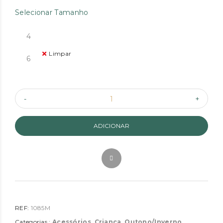
Selecionar Tamanho
4
Limpar
6
ADICIONAR
REF:
1085M
Categorias :
Acessórios
,
Criança
,
Outono/Inverno