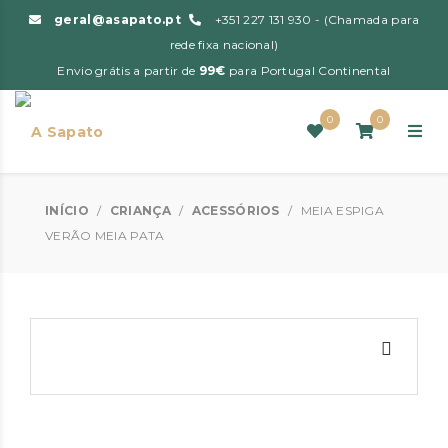
geral@asapato.pt
+351 227 131 930 - (Chamada para
rede fixa nacional)
Envio grátis a partir de
99€
para Portugal Continental
0
0
INÍCIO
/
CRIANÇA
/
ACESSÓRIOS
/
MEIA ESPIGA
VERÃO MEIA PATA