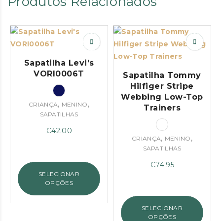
Produtos Relacionados
Sapatilha Levi’s
VORI0006T
Sapatilha Tommy
Hilfiger Stripe
Webbing Low-Top
,
,
CRIANÇA
MENINO
Trainers
SAPATILHAS
€
42.00
,
,
CRIANÇA
MENINO
SAPATILHAS
€
74.95
SELECIONAR
OPÇÕES
SELECIONAR
OPÇÕES