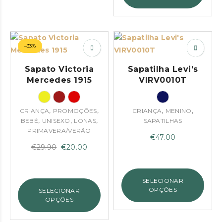
–33%
Sapato Victoria
Sapatilha Levi’s
Mercedes 1915
VIRV0010T
,
,
,
,
CRIANÇA
PROMOÇÕES
CRIANÇA
MENINO
,
,
,
BEBÉ
UNISEXO
LONAS
SAPATILHAS
PRIMAVERA/VERÃO
€
47.00
O
O
€
29.90
€
20.00
preço
preço
original
atual
SELECIONAR
era:
é:
OPÇÕES
SELECIONAR
€29.90.
€20.00.
OPÇÕES