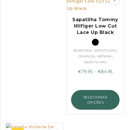
Sapatilha Tommy
Hilfiger Low Cut
Lace Up Black
,
,
SENHORA
SAPATILHAS
,
,
CRIANÇA
MENINA
SAPATILHAS
Price
€
79.95
–
€
84.95
range:
€79.95
through
SELECIONAR
€84.95
OPÇÕES