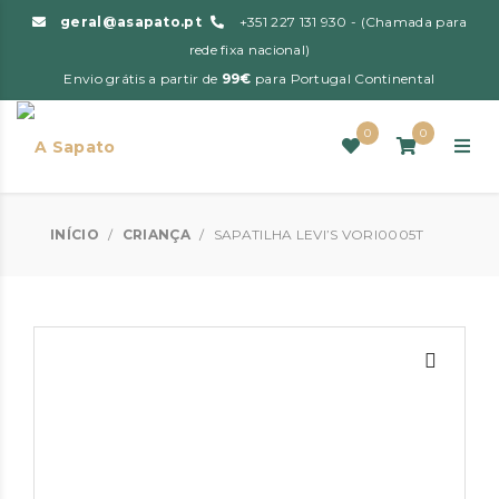
geral@asapato.pt
+351 227 131 930 - (Chamada para
rede fixa nacional)
Envio grátis a partir de
99€
para Portugal Continental
0
0
INÍCIO
/
CRIANÇA
/
SAPATILHA LEVI’S VORI0005T