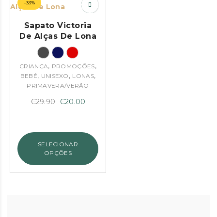
–33%
Sapato Victoria
De Alças De Lona
,
,
CRIANÇA
PROMOÇÕES
,
,
,
BEBÉ
UNISEXO
LONAS
PRIMAVERA/VERÃO
O
O
€
29.90
€
20.00
preço
preço
original
atual
era:
é:
SELECIONAR
€29.90.
€20.00.
OPÇÕES