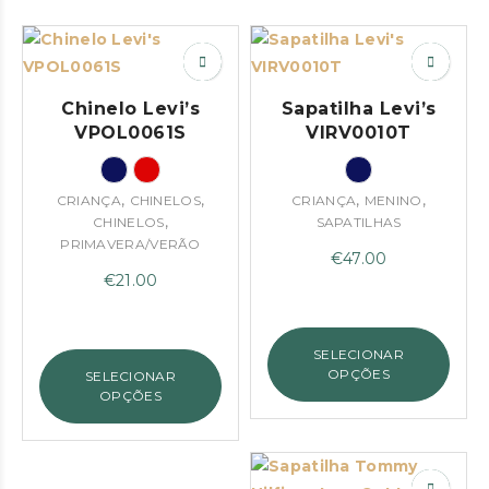
Chinelo Levi’s
Sapatilha Levi’s
VPOL0061S
VIRV0010T
,
,
,
,
CRIANÇA
CHINELOS
CRIANÇA
MENINO
,
CHINELOS
SAPATILHAS
PRIMAVERA/VERÃO
€
47.00
€
21.00
SELECIONAR
OPÇÕES
SELECIONAR
OPÇÕES