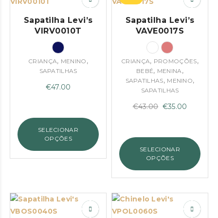
Sapatilha Levi’s
Sapatilha Levi’s
VIRV0010T
VAVE0017S
,
,
,
,
CRIANÇA
MENINO
CRIANÇA
PROMOÇÕES
,
,
SAPATILHAS
BEBÉ
MENINA
,
,
SAPATILHAS
MENINO
€
47.00
SAPATILHAS
O
O
€
43.00
€
35.00
preço
preço
SELECIONAR
original
atual
OPÇÕES
era:
é:
SELECIONAR
€43.00.
€35.00.
OPÇÕES