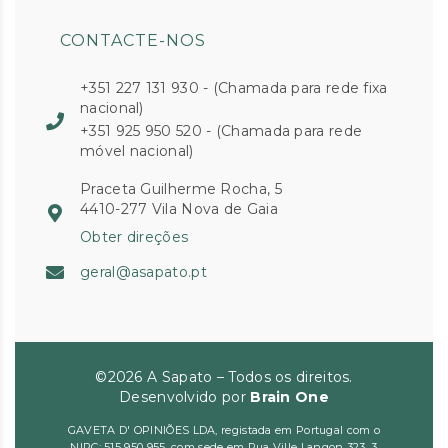
CONTACTE-NOS
+351 227 131 930 - (Chamada para rede fixa
nacional)
+351 925 950 520 - (Chamada para rede
móvel nacional)
Praceta Guilherme Rocha, 5
4410-277 Vila Nova de Gaia
Obter direções
geral@asapato.pt
©2026 A Sapato – Todos os direitos.
Desenvolvido por
Brain One
GAVETA D' OPINIÕES LDA, registada em Portugal com o
NIPC: 515 950 955, com sede em Rua Ville Langon 323, 3