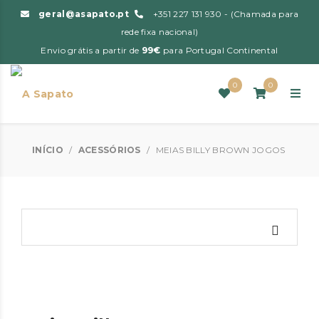
geral@asapato.pt
+351 227 131 930 - (Chamada para
rede fixa nacional)
Envio grátis a partir de
99€
para Portugal Continental
0
0
INÍCIO
/
ACESSÓRIOS
/
MEIAS BILLY BROWN JOGOS