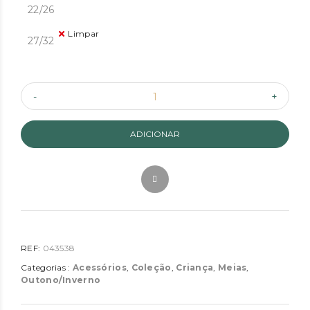
22/26
Limpar
27/32
ADICIONAR
REF:
043538
Categorias :
Acessórios
,
Coleção
,
Criança
,
Meias
,
Outono/Inverno