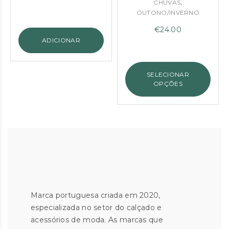
,
CHUVAS
preço
preço
OUTONO/INVERNO
original
atual
€
24.00
era:
é:
ADICIONAR
€19.90.
€14.92.
SELECIONAR
OPÇÕES
Marca portuguesa criada em 2020,
especializada no setor do calçado e
acessórios de moda. As marcas que