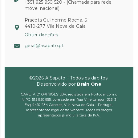
+351 925 950 520 - (Chamada para rede
móvel nacional)
Praceta Guilherme Rocha, 5
4410-277 Vila Nova de Gaia
Obter direções
geral@asapato.pt
©2026 A Sapato – Todos os direitos.
Desenvolvido por
Brain One
GAVETA D' OPINIÕES LDA, registada em Portugal com o
NIPC: 515 950 955, com sede em Rua Ville Langon 323, 3
Esq 4410-234 Canelas, Vila Nova de Gaia – Portugal,
representante legal deste website. Todos os preços
apresentados já inclui a taxa de IVA.