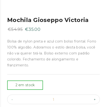
Mochila Gioseppo Victoria
O
O
€
54.95
€
35.00
preço
preço
original
atual
Bolsa de nylon preta e azul com bolso frontal. Forro
100% algodão. Adoramos o estilo desta bolsa, você
era:
é:
não vai querer tirá-la. Bolso externo com padrão
€54.95.
€35.00.
colorido. Fechamento de alongamento e
franzimento.
2 em stock