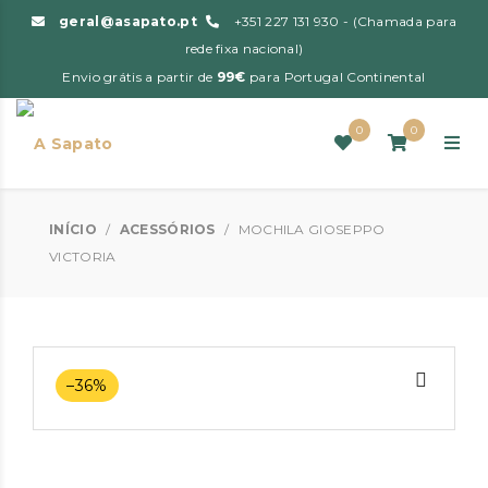
geral@asapato.pt
+351 227 131 930 - (Chamada para
rede fixa nacional)
Envio grátis a partir de
99€
para Portugal Continental
0
0
INÍCIO
/
ACESSÓRIOS
/
MOCHILA GIOSEPPO
VICTORIA
–36%