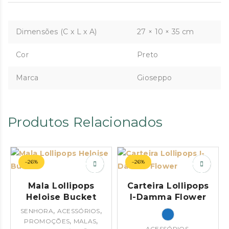
Dimensões (C x L x A)
27 × 10 × 35 cm
Cor
Preto
Marca
Gioseppo
Produtos Relacionados
–26%
–26%
Mala Lollipops
Carteira Lollipops
Heloise Bucket
I-Damma Flower
,
,
SENHORA
ACESSÓRIOS
,
,
PROMOÇÕES
MALAS
,
ACESSÓRIOS