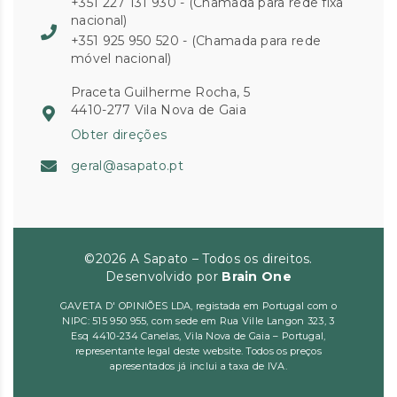
+351 227 131 930 - (Chamada para rede fixa
nacional)
+351 925 950 520 - (Chamada para rede
móvel nacional)
Praceta Guilherme Rocha, 5
4410-277 Vila Nova de Gaia
Obter direções
geral@asapato.pt
©2026 A Sapato – Todos os direitos.
Desenvolvido por
Brain One
GAVETA D' OPINIÕES LDA, registada em Portugal com o
NIPC: 515 950 955, com sede em Rua Ville Langon 323, 3
Esq 4410-234 Canelas, Vila Nova de Gaia – Portugal,
representante legal deste website. Todos os preços
apresentados já inclui a taxa de IVA.