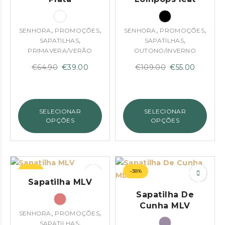
,
,
,
,
SENHORA
PROMOÇÕES
SENHORA
PROMOÇÕES
,
,
SAPATILHAS
SAPATILHAS
PRIMAVERA/VERÃO
OUTONO/INVERNO
O
O
O
O
€
64.90
€
39.00
€
109.00
€
55.00
preço
preço
preço
preço
original
atual
original
atual
era:
é:
era:
é:
SELECIONAR
SELECIONAR
€64.90.
€39.00.
€109.00.
€55.00.
OPÇÕES
OPÇÕES
–42%
–38%
Sapatilha MLV
Sapatilha De
Cunha MLV
,
,
SENHORA
PROMOÇÕES
,
SAPATILHAS