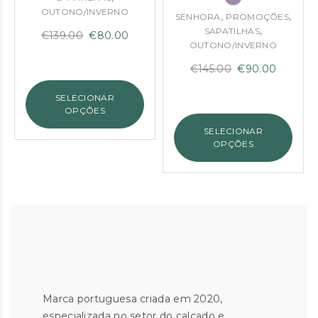
OUTONO/INVERNO
,
,
SENHORA
PROMOÇÕES
,
SAPATILHAS
O
O
€
139.00
€
80.00
OUTONO/INVERNO
preço
preço
O
O
€
145.00
€
90.00
original
atual
preço
preço
era:
é:
SELECIONAR
original
atual
€139.00.
€80.00.
OPÇÕES
era:
é:
SELECIONAR
€145.00.
€90.00
OPÇÕES
Marca portuguesa criada em 2020,
especializada no setor do calçado e