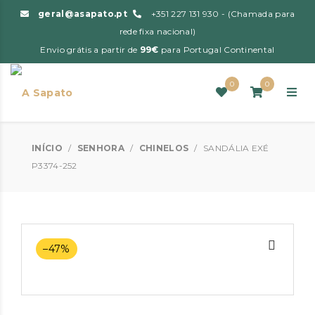
geral@asapato.pt
+351 227 131 930 - (Chamada para
rede fixa nacional)
Envio grátis a partir de
99€
para Portugal Continental
0
0
INÍCIO
/
SENHORA
/
CHINELOS
/
SANDÁLIA EXÉ
P3374-252
–47%