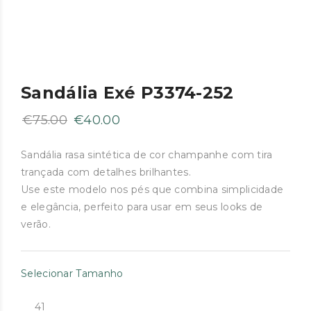
Sandália Exé P3374-252
O
O
€
75.00
€
40.00
preço
preço
original
atual
Sandália rasa sintética de cor champanhe com tira
trançada com detalhes brilhantes.
era:
é:
Use este modelo nos pés que combina simplicidade
€75.00.
€40.00.
e elegância, perfeito para usar em seus looks de
verão.
Selecionar Tamanho
41