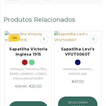
Produtos Relacionados
–33%
Sapatilha Victoria
Sapatilha Levi’s
Inglesa 1915
VFUT0060T
,
,
,
,
CRIANÇA
PROMOÇÕES
CRIANÇA
MENINO
,
,
,
BEBÉ
UNISEXO
LONAS
SAPATILHAS
PRIMAVERA/VERÃO
€
47.00
O
O
€
29.90
€
20.00
preço
preço
original
atual
SELECIONAR
era:
é: