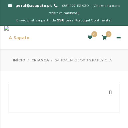
geral@asapato.pt
+351 227 131 930 - (Chamada para
rede fixa nacional)
Envio grátis a partir de
99€
para Portugal Continental
0
0
INÍCIO
/
CRIANÇA
/
SANDÁLIA GEOX J S.KARLY G. A