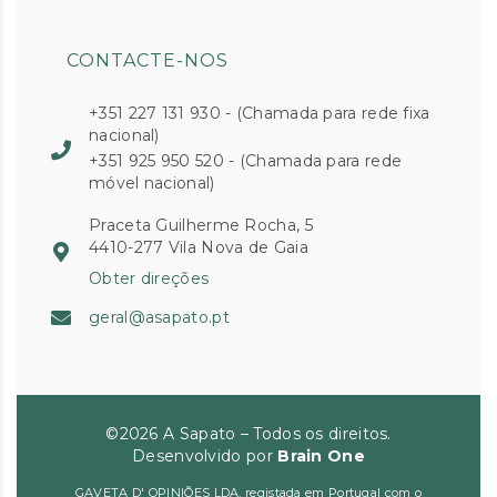
CONTACTE-NOS
+351 227 131 930 - (Chamada para rede fixa
nacional)
+351 925 950 520 - (Chamada para rede
móvel nacional)
Praceta Guilherme Rocha, 5
4410-277 Vila Nova de Gaia
Obter direções
geral@asapato.pt
©2026 A Sapato – Todos os direitos.
Desenvolvido por
Brain One
GAVETA D' OPINIÕES LDA, registada em Portugal com o