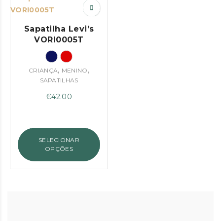
Sapatilha Levi’s
VORI0005T
,
,
CRIANÇA
MENINO
SAPATILHAS
€
42.00
SELECIONAR
OPÇÕES