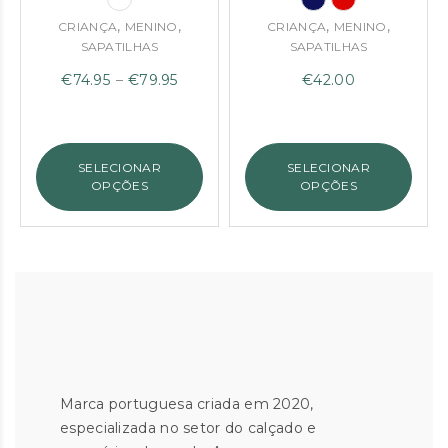
,
,
,
,
CRIANÇA
MENINO
CRIANÇA
MENINO
SAPATILHAS
SAPATILHAS
Price
€
74.95
–
€
79.95
€
42.00
range:
€74.95
through
SELECIONAR
SELECIONAR
€79.95
OPÇÕES
OPÇÕES
Marca portuguesa criada em 2020,
especializada no setor do calçado e