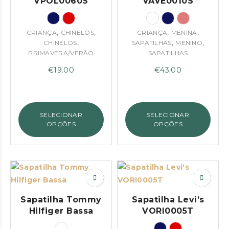
VPOL0060S
VAVE0010S
,
,
,
,
CRIANÇA
CHINELOS
CRIANÇA
MENINA
,
,
,
CHINELOS
SAPATILHAS
MENINO
PRIMAVERA/VERÃO
SAPATILHAS
€
19.00
€
43.00
SELECIONAR
SELECIONAR
OPÇÕES
OPÇÕES
Sapatilha Tommy
Sapatilha Levi’s
Hilfiger Bassa
VORI0005T