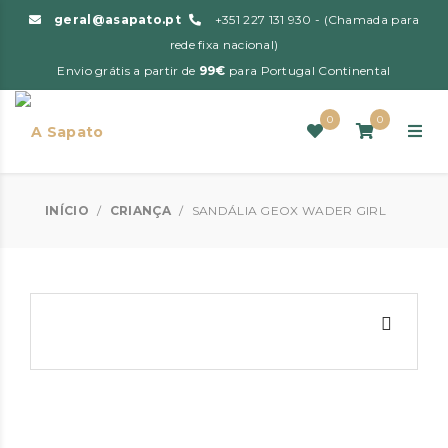
geral@asapato.pt
+351 227 131 930 - (Chamada para
rede fixa nacional)
Envio grátis a partir de
99€
para Portugal Continental
0
0
INÍCIO
/
CRIANÇA
/
SANDÁLIA GEOX WADER GIRL