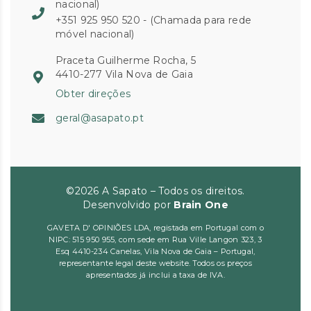
nacional)
+351 925 950 520 - (Chamada para rede
móvel nacional)
Praceta Guilherme Rocha, 5
4410-277 Vila Nova de Gaia
Obter direções
geral@asapato.pt
©2026 A Sapato – Todos os direitos.
Desenvolvido por
Brain One
GAVETA D' OPINIÕES LDA, registada em Portugal com o
NIPC: 515 950 955, com sede em Rua Ville Langon 323, 3
Esq 4410-234 Canelas, Vila Nova de Gaia – Portugal,
representante legal deste website. Todos os preços
apresentados já inclui a taxa de IVA.