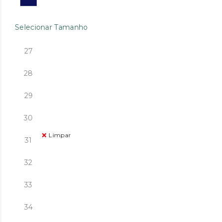
Selecionar Tamanho
27
28
29
30
Limpar
31
32
33
34