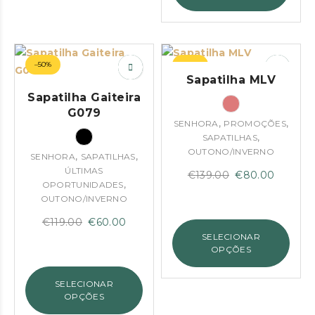
–50%
–42%
Sapatilha MLV
Sapatilha Gaiteira
G079
,
,
SENHORA
PROMOÇÕES
,
SAPATILHAS
OUTONO/INVERNO
,
,
SENHORA
SAPATILHAS
ÚLTIMAS
O
O
€
139.00
€
80.00
,
OPORTUNIDADES
preço
preço
OUTONO/INVERNO
original
atual
O
O
€
119.00
€
60.00
era:
é:
SELECIONAR
preço
preço
€139.00.
€80.00
OPÇÕES
original
atual
era:
é:
SELECIONAR
€119.00.
€60.00.
OPÇÕES