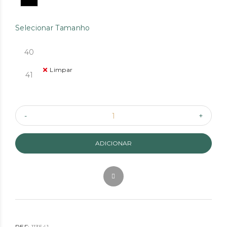
Selecionar Tamanho
40
Limpar
41
ADICIONAR
REF:
113541