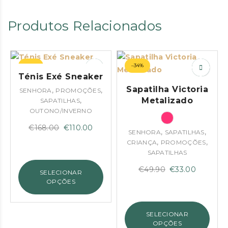
Produtos Relacionados
–35%
–34%
Ténis Exé Sneaker
Sapatilha Victoria
,
,
SENHORA
PROMOÇÕES
,
Metalizado
SAPATILHAS
OUTONO/INVERNO
O
O
€
168.00
€
110.00
,
,
SENHORA
SAPATILHAS
preço
preço
,
,
CRIANÇA
PROMOÇÕES
original
atual
SAPATILHAS
era:
é:
O
O
€
49.90
€
33.00
SELECIONAR
€168.00.
€110.00.
preço
preço
OPÇÕES
original
atual
era:
é:
SELECIONAR
€49.90.
€33.00.
OPÇÕES