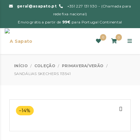
geral@asapato.pt
+351 227 131 930 - (Chamada para
rede fixa nacional)
Envio grátis a partir de
99€
para Portugal Continental
0
0
INÍCIO
/
COLEÇÃO
/
PRIMAVERA/VERÃO
/
SANDÁLIAS SKECHERS 113541
–14%