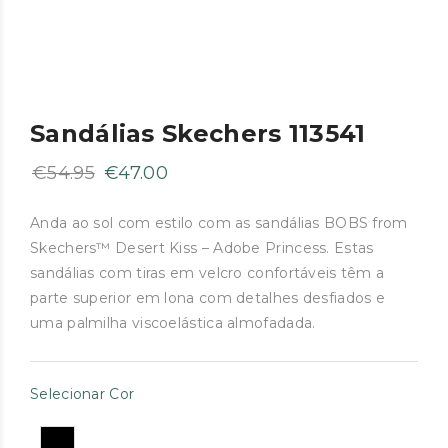
Sandálias Skechers 113541
O
O
€
54.95
€
47.00
preço
preço
original
atual
Anda ao sol com estilo com as sandálias BOBS from
Skechers™ Desert Kiss – Adobe Princess. Estas
era:
é:
sandálias com tiras em velcro confortáveis têm a
€54.95.
€47.00.
parte superior em lona com detalhes desfiados e
uma palmilha viscoelástica almofadada.
Selecionar Cor