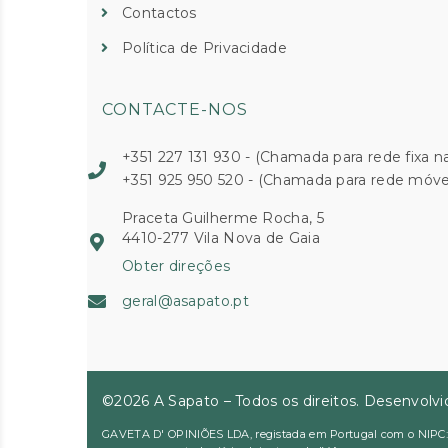
Contactos
Política de Privacidade
CONTACTE-NOS
+351 227 131 930 - (Chamada para rede fixa na
+351 925 950 520 - (Chamada para rede móvel
Praceta Guilherme Rocha, 5
4410-277 Vila Nova de Gaia
Obter direções
geral@asapato.pt
©2026 A Sapato – Todos os direitos. Desenvolv
GAVETA D' OPINIÕES LDA, registada em Portugal com o NIPC: 51