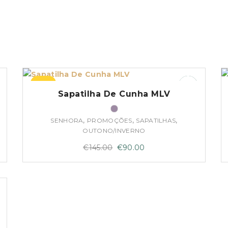
–38%
Sapatilha De Cunha MLV
,
,
,
SENHORA
PROMOÇÕES
SAPATILHAS
OUTONO/INVERNO
O
O
€
145.00
€
90.00
preço
preço
original
atual
era:
é:
€145.00.
€90.00.