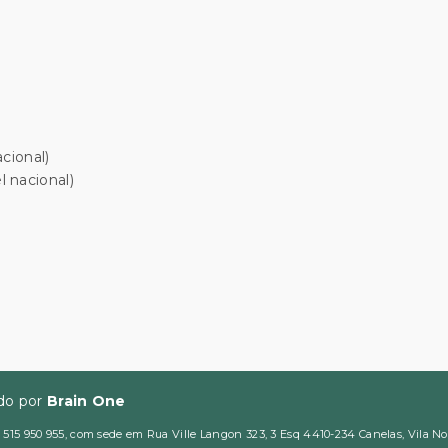
cional)
 nacional)
ido por
Brain One
5 950 955, com sede em Rua Ville Langon 323, 3 Esq 4410-234 Canelas, Vila Nova