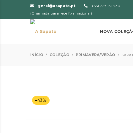
geral@asapato.pt
+351 227 131 930 -
(Chamada para rede fixa nacional)
NOVA COLEÇÃ
INÍCIO
/
COLEÇÃO
/
PRIMAVERA/VERÃO
/
SAPAT
–43%