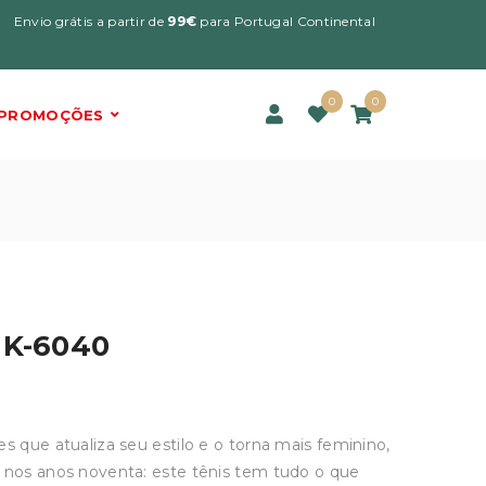
Envio grátis a partir de
99€
para Portugal Continental
0
0
PROMOÇÕES
 K-6040
s que atualiza seu estilo e o torna mais feminino,
o nos anos noventa: este tênis tem tudo o que