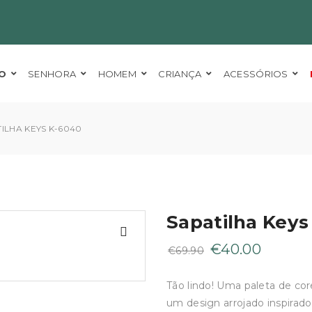
O
SENHORA
HOMEM
CRIANÇA
ACESSÓRIOS
ILHA KEYS K-6040
Sapatilha Keys
O
O
€
40.00
€
69.90
preço
preço
original
atual
Tão lindo! Uma paleta de core
era:
é:
um design arrojado inspirad