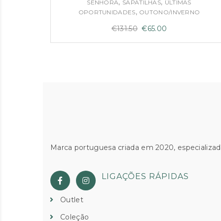
,
,
SENHORA
SAPATILHAS
ÚLTIMAS
,
OPORTUNIDADES
OUTONO/INVERNO
O
O
€
131.50
€
65.00
preço
preço
original
atual
era:
é:
€131.50.
€65.00.
Marca portuguesa criada em 2020, especializad
LIGAÇÕES RÁPIDAS
Outlet
Coleção