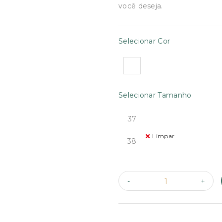
€69.90.
€40.00
você deseja.
Selecionar Cor
Selecionar Tamanho
37
Limpar
38