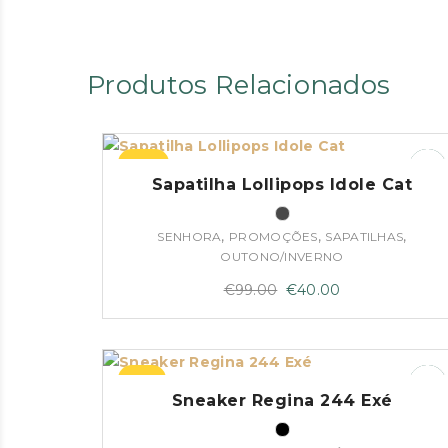
Produtos Relacionados
–60%
Sapatilha Lollipops Idole Cat
,
,
,
SENHORA
PROMOÇÕES
SAPATILHAS
OUTONO/INVERNO
O
O
€
99.00
€
40.00
preço
preço
original
atual
era:
é:
–51%
€99.00.
€40.00.
Sneaker Regina 244 Exé