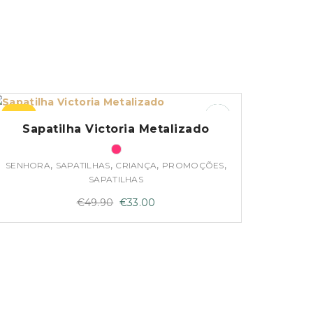
–34%
Sapatilha Victoria Metalizado
,
,
,
,
SENHORA
SAPATILHAS
CRIANÇA
PROMOÇÕES
SAPATILHAS
O
O
€
49.90
€
33.00
preço
preço
original
atual
era:
é:
€49.90.
€33.00.