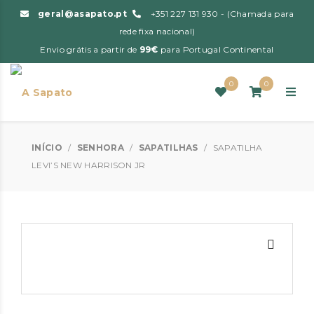
geral@asapato.pt
+351 227 131 930 - (Chamada para
rede fixa nacional)
Envio grátis a partir de
99€
para Portugal Continental
0
0
INÍCIO
/
SENHORA
/
SAPATILHAS
/
SAPATILHA
LEVI’S NEW HARRISON JR