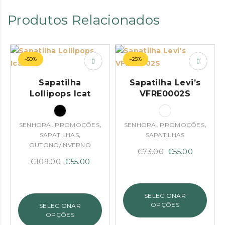
Produtos Relacionados
–50%
–25%
Sapatilha
Sapatilha Levi’s
Lollipops Icat
VFRE0002S
,
,
,
,
SENHORA
PROMOÇÕES
SENHORA
PROMOÇÕES
,
SAPATILHAS
SAPATILHAS
OUTONO/INVERNO
O
O
€
73.00
€
55.00
O
O
€
109.00
€
55.00
preço
preço
preço
preço
original
atual
original
atual
era:
é:
SELECIONAR
era:
é:
€73.00.
€55.00.
OPÇÕES
SELECIONAR
€109.00.
€55.00.
OPÇÕES