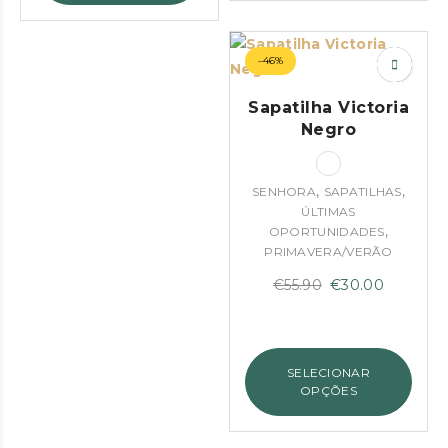
–46%
Sapatilha Victoria
Negro
,
,
SENHORA
SAPATILHAS
ÚLTIMAS
,
OPORTUNIDADES
PRIMAVERA/VERÃO
O
O
€
55.90
€
30.00
preço
preço
original
atual
era:
é:
SELECIONAR
€55.90.
€30.00.
OPÇÕES