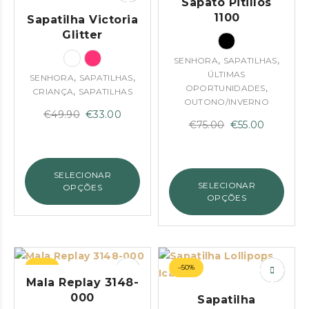
Sapato Pitillos
1100
Sapatilha Victoria
Glitter
,
,
SENHORA
SAPATILHAS
ÚLTIMAS
,
,
SENHORA
SAPATILHAS
,
OPORTUNIDADES
,
CRIANÇA
SAPATILHAS
OUTONO/INVERNO
O
O
€
49.90
€
33.00
O
O
€
75.00
€
55.00
preço
preço
preço
preço
original
atual
original
atual
era:
é:
SELECIONAR
era:
é:
€49.90.
€33.00.
SELECIONAR
OPÇÕES
€75.00.
€55.00.
OPÇÕES
–34%
–50%
Mala Replay 3148-
000
Sapatilha