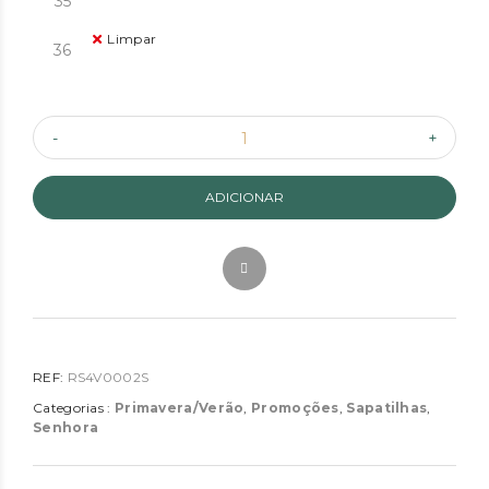
35
Limpar
36
ADICIONAR
REF:
RS4V0002S
Categorias :
Primavera/Verão
,
Promoções
,
Sapatilhas
,
Senhora