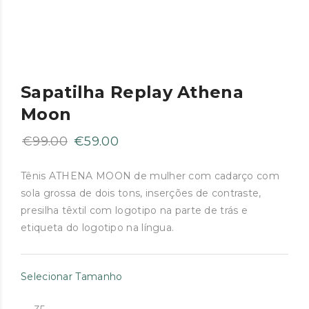
Sapatilha Replay Athena
Moon
O
O
€
99.00
€
59.00
preço
preço
original
atual
Tênis ATHENA MOON de mulher com cadarço com
sola grossa de dois tons, inserções de contraste,
era:
é:
presilha têxtil com logotipo na parte de trás e
€99.00.
€59.00.
etiqueta do logotipo na língua.
Selecionar Tamanho