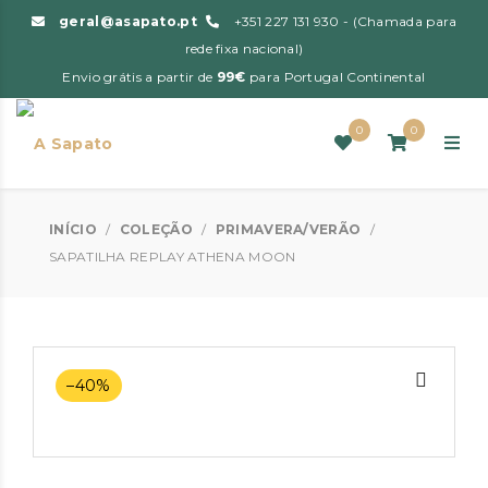
geral@asapato.pt
+351 227 131 930 - (Chamada para
rede fixa nacional)
Envio grátis a partir de
99€
para Portugal Continental
0
0
INÍCIO
/
COLEÇÃO
/
PRIMAVERA/VERÃO
/
SAPATILHA REPLAY ATHENA MOON
–40%