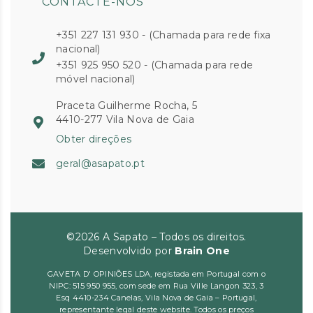
CONTACTE-NOS
+351 227 131 930 - (Chamada para rede fixa
nacional)
+351 925 950 520 - (Chamada para rede
móvel nacional)
Praceta Guilherme Rocha, 5
4410-277 Vila Nova de Gaia
Obter direções
geral@asapato.pt
©2026 A Sapato – Todos os direitos.
Desenvolvido por
Brain One
GAVETA D' OPINIÕES LDA, registada em Portugal com o
NIPC: 515 950 955, com sede em Rua Ville Langon 323, 3
Esq 4410-234 Canelas, Vila Nova de Gaia – Portugal,
representante legal deste website. Todos os preços