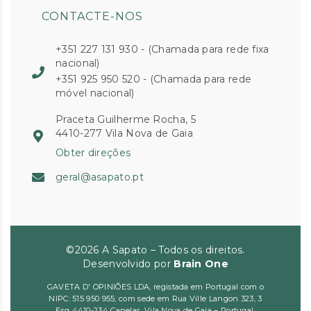
CONTACTE-NOS
+351 227 131 930 - (Chamada para rede fixa
nacional)
+351 925 950 520 - (Chamada para rede
móvel nacional)
Praceta Guilherme Rocha, 5
4410-277 Vila Nova de Gaia
Obter direções
geral@asapato.pt
©2026 A Sapato – Todos os direitos.
Desenvolvido por
Brain One
GAVETA D' OPINIÕES LDA, registada em Portugal com o
NIPC: 515 950 955, com sede em Rua Ville Langon 323, 3
Esq 4410-234 Canelas, Vila Nova de Gaia – Portugal,