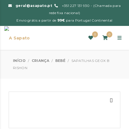
geral@asapato.pt
+351 227 131 930 - (Chamada para
rede fixa nacional)
Envio grátis a partir de
99€
para Portugal Continental
0
0
INÍCIO
/
CRIANÇA
/
BEBÉ
/
SAPATILHAS GEOX B
RISHON