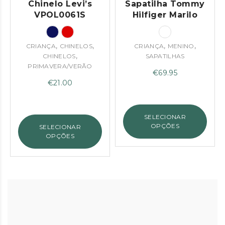
Chinelo Levi’s
Sapatilha Tommy
VPOL0061S
Hilfiger Marilo
,
,
,
,
CRIANÇA
CHINELOS
CRIANÇA
MENINO
,
CHINELOS
SAPATILHAS
PRIMAVERA/VERÃO
€
69.95
€
21.00
SELECIONAR
OPÇÕES
SELECIONAR
OPÇÕES