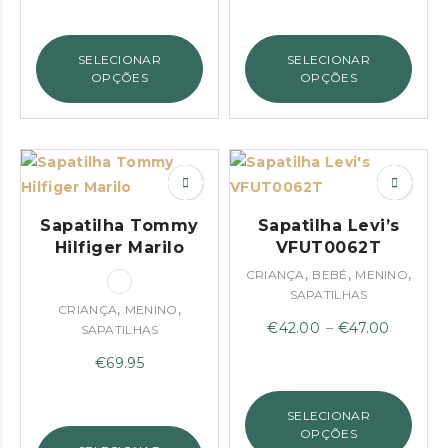
SELECIONAR
SELECIONAR
OPÇÕES
OPÇÕES
Sapatilha Tommy
Sapatilha Levi’s
Hilfiger Marilo
VFUT0062T
,
,
,
CRIANÇA
BEBÉ
MENINO
SAPATILHAS
,
,
CRIANÇA
MENINO
Price
€
42.00
–
€
47.00
SAPATILHAS
range:
€
69.95
€42.00
through
SELECIONAR
€47.00
OPÇÕES