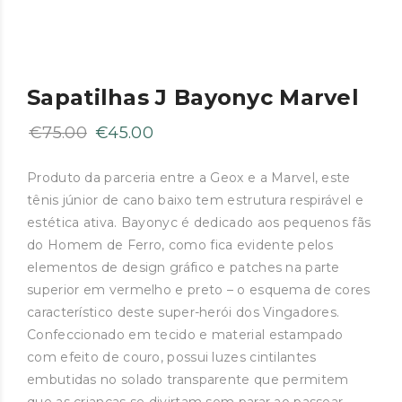
Sapatilhas J Bayonyc Marvel
O
O
€
75.00
€
45.00
preço
preço
original
atual
Produto da parceria entre a Geox e a Marvel, este
tênis júnior de cano baixo tem estrutura respirável e
era:
é:
estética ativa. Bayonyc é dedicado aos pequenos fãs
€75.00.
€45.00.
do Homem de Ferro, como fica evidente pelos
elementos de design gráfico e patches na parte
superior em vermelho e preto – o esquema de cores
característico deste super-herói dos Vingadores.
Confeccionado em tecido e material estampado
com efeito de couro, possui luzes cintilantes
embutidas no solado transparente que permitem