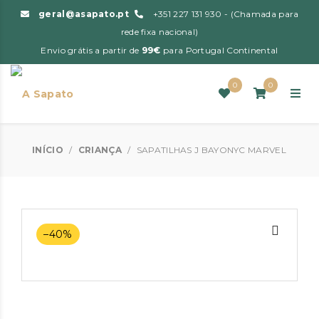
geral@asapato.pt
+351 227 131 930 - (Chamada para
rede fixa nacional)
Envio grátis a partir de
99€
para Portugal Continental
0
0
INÍCIO
/
CRIANÇA
/
SAPATILHAS J BAYONYC MARVEL
–40%