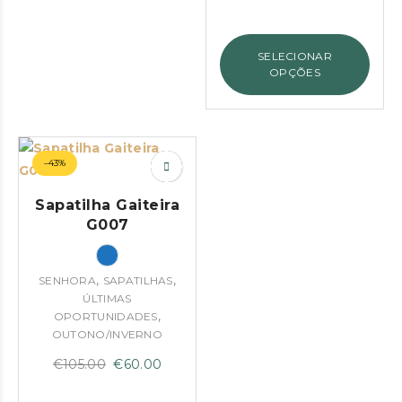
original
atual
era:
é:
SELECIONAR
€85.00.
€43.00.
OPÇÕES
–43%
Sapatilha Gaiteira
G007
,
,
SENHORA
SAPATILHAS
ÚLTIMAS
,
OPORTUNIDADES
OUTONO/INVERNO
O
O
€
105.00
€
60.00
preço
preço