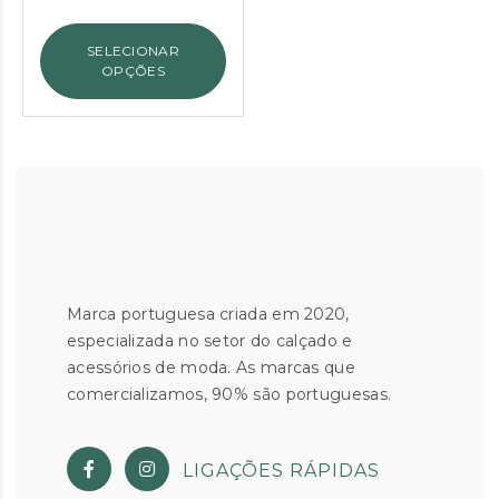
original
atual
era:
é:
SELECIONAR
€105.00.
€60.00.
OPÇÕES
Marca portuguesa criada em 2020,
especializada no setor do calçado e
acessórios de moda. As marcas que
comercializamos, 90% são portuguesas.
LIGAÇÕES RÁPIDAS