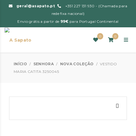
geral@asapato.pt
+351 227 131 930 - (Chamada para
rede fixa nacional)
Envio grátis a partir de
99€
para Portugal Continental
0
0
INÍCIO
/
SENHORA
/
NOVA COLEÇÃO
/
VESTIDO
MARIA CATITA 3250045