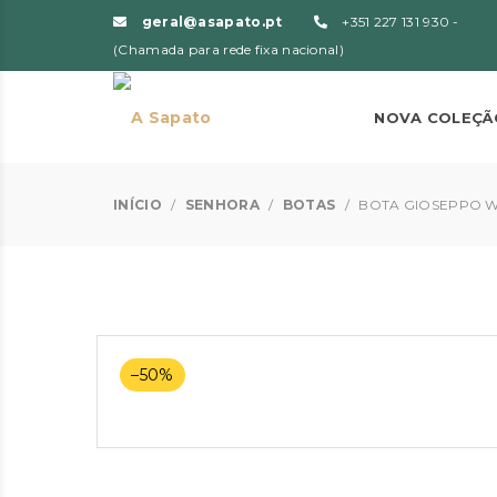
geral@asapato.pt
+351 227 131 930 -
(Chamada para rede fixa nacional)
NOVA COLEÇÃ
INÍCIO
/
SENHORA
/
BOTAS
/
BOTA GIOSEPPO 
–50%