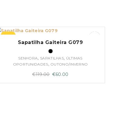
–50%
Sapatilha Gaiteira G079
,
,
SENHORA
SAPATILHAS
ÚLTIMAS
,
OPORTUNIDADES
OUTONO/INVERNO
O
O
€
119.00
€
60.00
preço
preço
original
atual
era:
é:
€119.00.
€60.00.