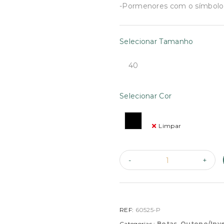
€105.95.
€53.00
-Pormenores com o símbolo
Selecionar Tamanho
40
Selecionar Cor
Limpar
REF:
60525-P
Categorias :
Botas
,
Outono/Inv