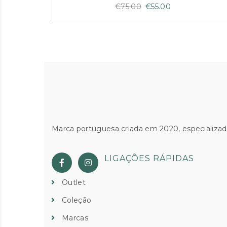
O
O
€
75.00
€
55.00
preço
preço
original
atual
era:
é:
€75.00.
€55.00.
Marca portuguesa criada em 2020, especializad
LIGAÇÕES RÁPIDAS
Outlet
Coleção
Marcas