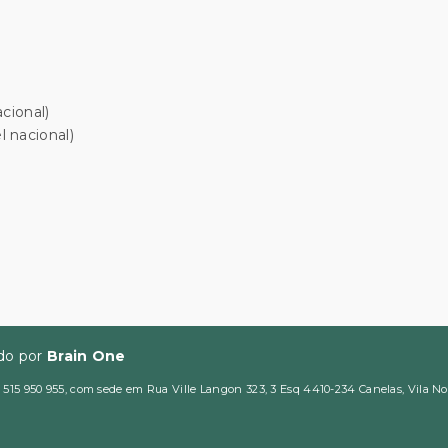
cional)
 nacional)
ido por
Brain One
5 950 955, com sede em Rua Ville Langon 323, 3 Esq 4410-234 Canelas, Vila Nova