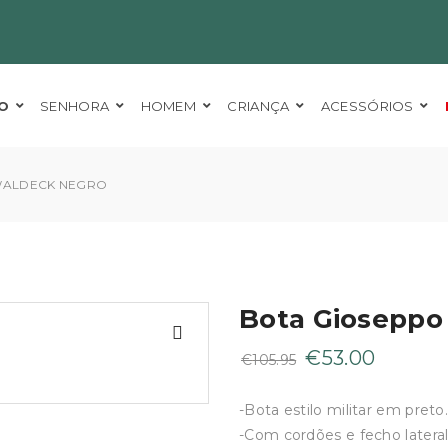
O
SENHORA
HOMEM
CRIANÇA
ACESSÓRIOS
WALDECK NEGRO
Bota Gioseppo
O
O
€
53.00
€
105.95
preço
preço
original
atual
-Bota estilo militar em preto.
era:
é:
-Com cordões e fecho lateral