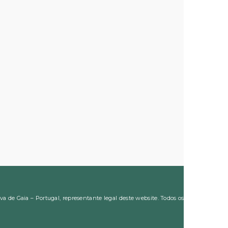
 de Gaia – Portugal, representante legal deste website. Todos os