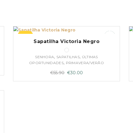
–46%
Sapatilha Victoria Negro
,
,
SENHORA
SAPATILHAS
ÚLTIMAS
,
OPORTUNIDADES
PRIMAVERA/VERÃO
O
O
€
55.90
€
30.00
preço
preço
original
atual
era:
é:
€55.90.
€30.00.