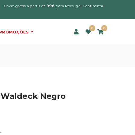
Envio grátis a partir de
99€
para Portugal Continental
0
0
PROMOÇÕES
 Waldeck Negro
.