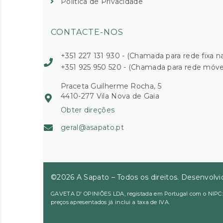
Política de Privacidade
CONTACTE-NOS
+351 227 131 930 - (Chamada para rede fixa na
+351 925 950 520 - (Chamada para rede móvel
Praceta Guilherme Rocha, 5
4410-277 Vila Nova de Gaia
Obter direções
geral@asapato.pt
©2026 A Sapato – Todos os direitos. Desenvolv
GAVETA D' OPINIÕES LDA, registada em Portugal com o NIPC: 51
preços apresentados já inclui a taxa de IVA.