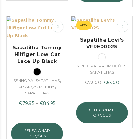
–25%
Sapatilha Levi’s
VFRE0002S
Sapatilha Tommy
Hilfiger Low Cut
Lace Up Black
,
,
SENHORA
PROMOÇÕES
SAPATILHAS
,
,
SENHORA
SAPATILHAS
O
O
€
73.00
€
55.00
,
,
CRIANÇA
MENINA
preço
preço
SAPATILHAS
original
atual
Price
€
79.95
–
€
84.95
era:
é:
SELECIONAR
range:
€73.00.
€55.00.
OPÇÕES
€79.95
through
SELECIONAR
€84.95
OPÇÕES