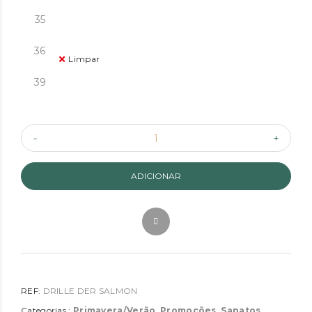
35
36
Limpar
39
ADICIONAR
REF:
DRILLE DER SALMON
Categorias :
Primavera/Verão
,
Promoções
,
Sapatos
,