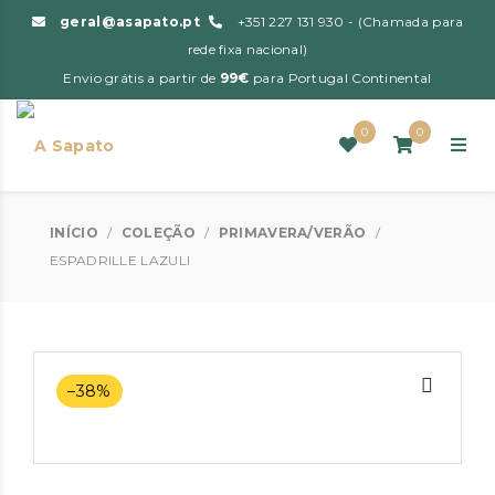
geral@asapato.pt
+351 227 131 930 - (Chamada para
rede fixa nacional)
Envio grátis a partir de
99€
para Portugal Continental
0
0
INÍCIO
/
COLEÇÃO
/
PRIMAVERA/VERÃO
/
ESPADRILLE LAZULI
–38%