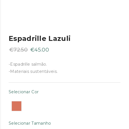
Espadrille Lazuli
O
O
€
72.50
€
45.00
preço
preço
original
atual
-Espadrille salmão.
-Materiais sustentáveis.
era:
é:
€72.50.
€45.00.
Selecionar Cor
Selecionar Tamanho