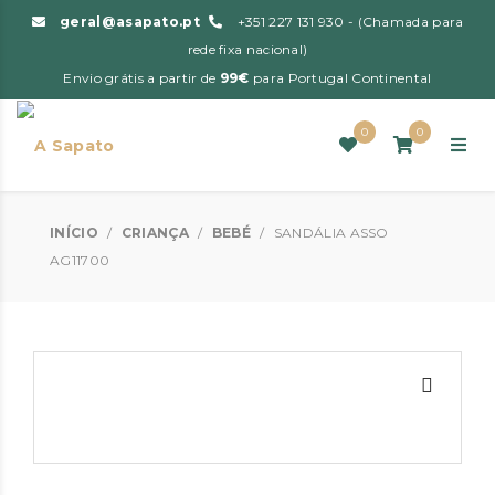
geral@asapato.pt
+351 227 131 930 - (Chamada para
rede fixa nacional)
Envio grátis a partir de
99€
para Portugal Continental
0
0
INÍCIO
/
CRIANÇA
/
BEBÉ
/
SANDÁLIA ASSO
AG11700