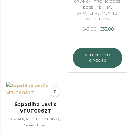
,
,
CRIANÇA
PROMOÇÕES
,
,
BEBÉ
MENINA
,
,
SAPATILHAS
MENINO
SAPATILHAS
O
O
€
43.00
€
35.00
preço
preço
original
atual
era:
é:
SELECIONAR
€43.00.
€35.00.
OPÇÕES
Sapatilha Levi’s
VFUT0062T
,
,
,
CRIANÇA
BEBÉ
MENINO
SAPATILHAS