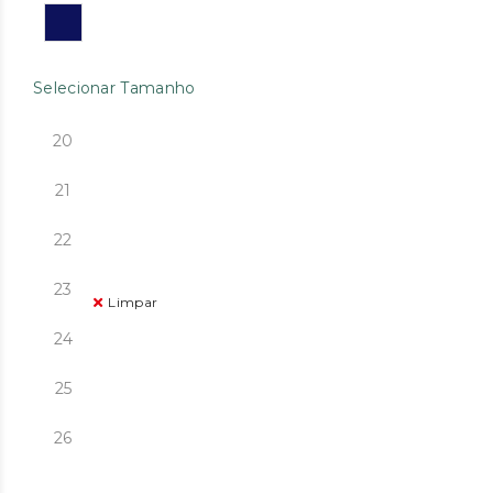
Selecionar Tamanho
20
21
22
23
Limpar
24
25
26