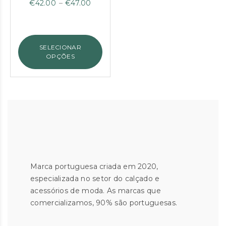
Price
€
42.00
–
€
47.00
range:
€42.00
through
SELECIONAR
€47.00
OPÇÕES
Marca portuguesa criada em 2020,
especializada no setor do calçado e
acessórios de moda. As marcas que
comercializamos, 90% são portuguesas.