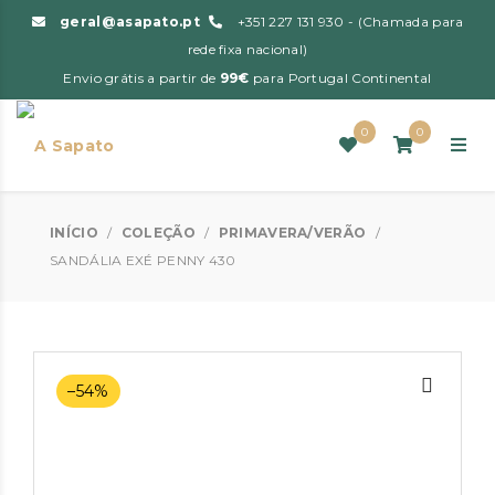
geral@asapato.pt
+351 227 131 930 - (Chamada para
rede fixa nacional)
Envio grátis a partir de
99€
para Portugal Continental
0
0
INÍCIO
/
COLEÇÃO
/
PRIMAVERA/VERÃO
/
SANDÁLIA EXÉ PENNY 430
–54%