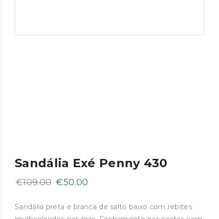
Sandália Exé Penny 430
O
O
€
109.00
€
50.00
preço
preço
original
atual
Sandália preta e branca de salto baixo com rebites