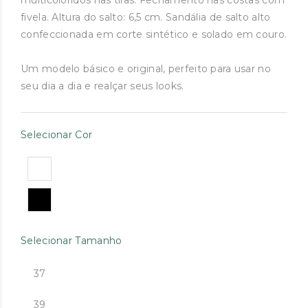
multicoloridos nas tiras. Fechamento nas costas com
era:
é:
fivela. Altura do salto: 6,5 cm. Sandália de salto alto
€109.00.
€50.00.
confeccionada em corte sintético e solado em couro.
Um modelo básico e original, perfeito para usar no
seu dia a dia e realçar seus looks.
Selecionar Cor
Selecionar Tamanho
37
39