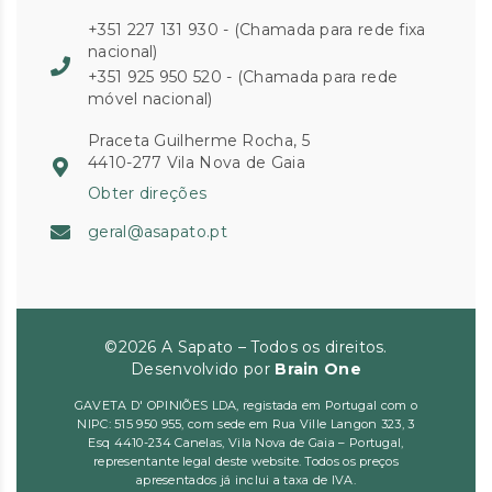
+351 227 131 930 - (Chamada para rede fixa
nacional)
+351 925 950 520 - (Chamada para rede
móvel nacional)
Praceta Guilherme Rocha, 5
4410-277 Vila Nova de Gaia
Obter direções
geral@asapato.pt
©2026 A Sapato – Todos os direitos.
Desenvolvido por
Brain One
GAVETA D' OPINIÕES LDA, registada em Portugal com o
NIPC: 515 950 955, com sede em Rua Ville Langon 323, 3
Esq 4410-234 Canelas, Vila Nova de Gaia – Portugal,
representante legal deste website. Todos os preços
apresentados já inclui a taxa de IVA.