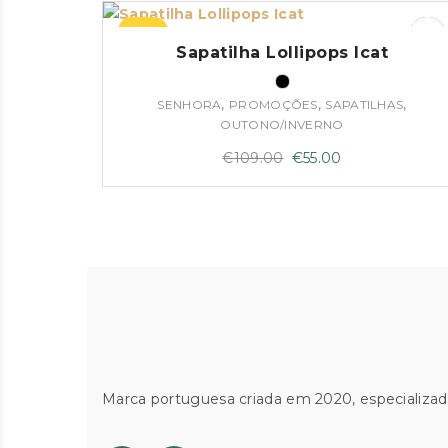
€168.00.
€110.00.
–50%
Sapatilha Lollipops Icat
,
,
,
SENHORA
PROMOÇÕES
SAPATILHAS
OUTONO/INVERNO
O
O
€
109.00
€
55.00
preço
preço
original
atual
era:
é:
€109.00.
€55.00.
Marca portuguesa criada em 2020, especializad