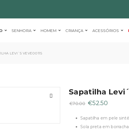
O
SENHORA
HOMEM
CRIANÇA
ACESSÓRIOS
ILHA LEVI´S VEVE0011S
Sapatilha Levi
O
O
€
52.50
€
70.00
preço
preço
original
atual
Sapatilha em pele sinté
era:
é:
Sola preta em borracha