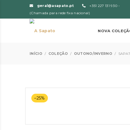
geral@asapato.pt
+351 227 131 930 -
(Chamada para rede fixa nacional)
NOVA COLEÇÃ
INÍCIO
/
COLEÇÃO
/
OUTONO/INVERNO
/
SAPAT
–25%