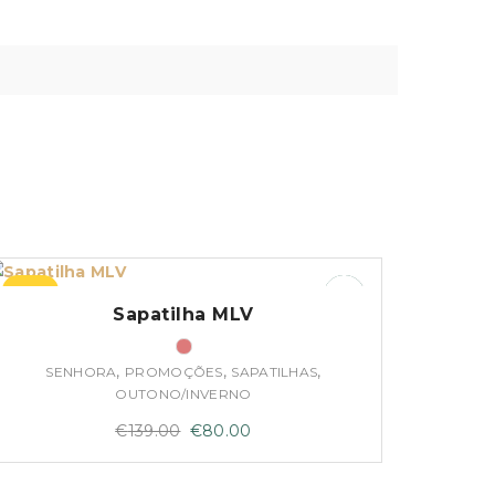
–42%
Sapatilha MLV
,
,
,
SENHORA
PROMOÇÕES
SAPATILHAS
OUTONO/INVERNO
O
O
€
139.00
€
80.00
preço
preço
original
atual