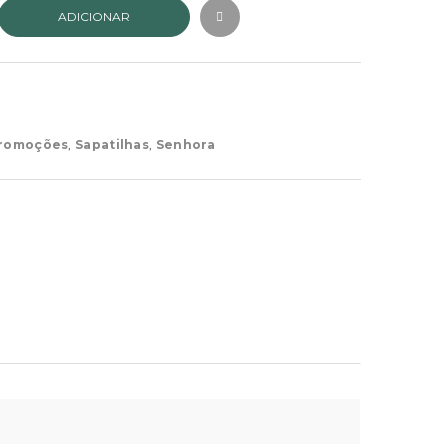
ADICIONAR
romoções
,
Sapatilhas
,
Senhora