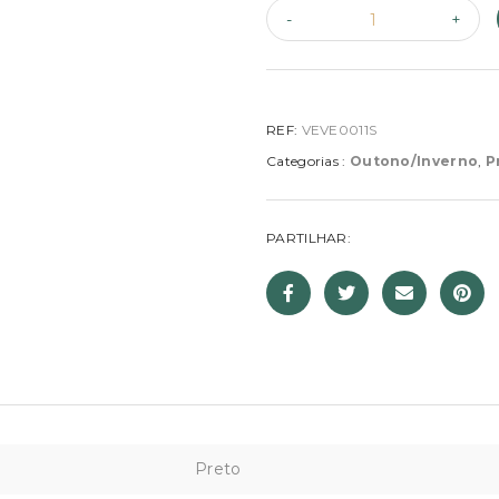
REF:
VEVE0011S
Categorias :
Outono/Inverno
,
P
PARTILHAR:
Preto