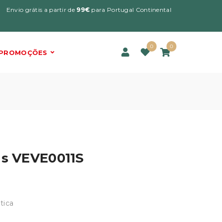
Envio grátis a partir de
99€
para Portugal Continental
0
0
PROMOÇÕES
´s VEVE0011S
tica