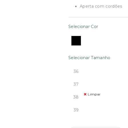
€70.00.
€52.50
Aperta com cordões
Selecionar Cor
Selecionar Tamanho
36
37
Limpar
38
39